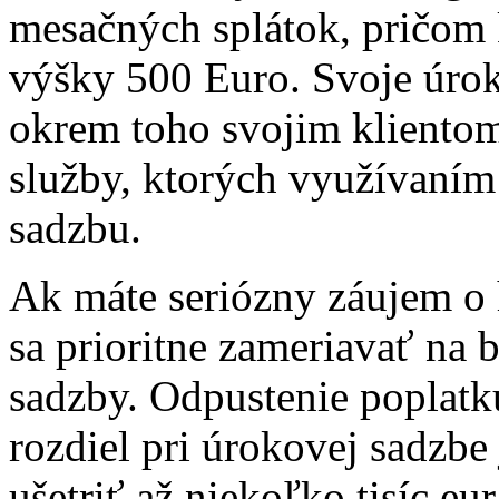
mesačných splátok, pričom 
výšky 500 Euro. Svoje úrok
okrem toho svojim klientom
služby, ktorých využívaním 
sadzbu.
Ak máte seriózny záujem o 
sa prioritne zameriavať na 
sadzby. Odpustenie poplatk
rozdiel pri úrokovej sadzbe
ušetriť až niekoľko tisíc eur