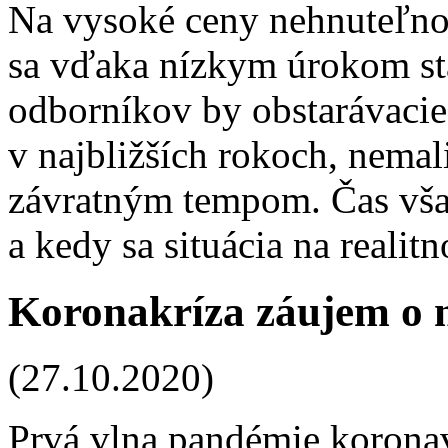
Na vysoké ceny nehnuteľnos
sa vďaka nízkym úrokom sta
odborníkov by obstarávacie 
v najbližších rokoch, nemal
závratným tempom. Čas vša
a kedy sa situácia na realitn
Koronakríza záujem o n
(27.10.2020)
Prvá vlna pandémie koronaví