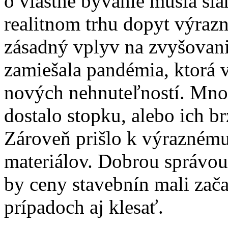
o vlastné bývanie musia si
realitnom trhu dopyt výraz
zásadný vplyv na zvyšovani
zamiešala pandémia, ktorá 
nových nehnuteľností. Mno
dostalo stopku, alebo ich br
Zároveň prišlo k výraznému
materiálov. Dobrou správou 
by ceny stavebnín mali zača
prípadoch aj klesať.