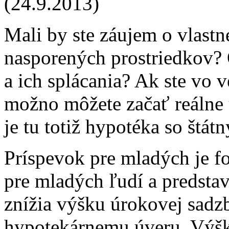
(24.9.2013)
Mali by ste záujem o vlastn
nasporených prostriedkov?
a ich splácania? Ak ste vo
možno môžete začať reálne 
je tu totiž hypotéka so štá
Príspevok pre mladých je f
pre mladých ľudí a predstav
znížia výšku úrokovej sadz
hypotekárnemu úveru. Výška