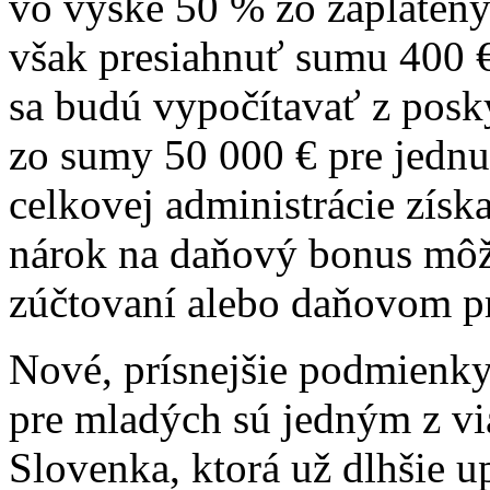
vo výške 50 % zo zaplaten
však presiahnuť sumu 400 
sa budú vypočítavať z pos
zo sumy 50 000 € pre jednu
celkovej administrácie zís
nárok na daňový bonus môžu
zúčtovaní alebo daňovom pr
Nové, prísnejšie podmienk
pre mladých sú jedným z vi
Slovenka, ktorá už dlhšie 