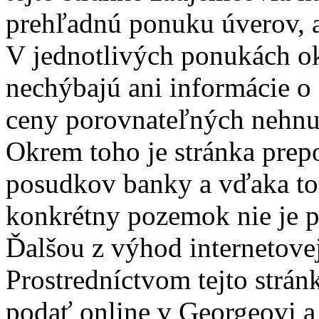
prehľadnú ponuku úverov, ale
V jednotlivých ponukách o
nechýbajú ani informácie o
ceny porovnateľných nehnute
Okrem toho je stránka prep
posudkov banky a vďaka tom
konkrétny pozemok nie je p
Ďalšou z výhod internetovej
Prostredníctvom tejto strá
podať online v Georgeovi a