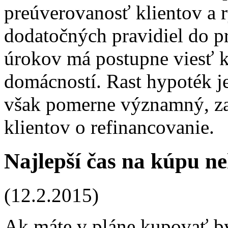
preúverovanosť klientov a 
dodatočných pravidiel do p
úrokov má postupne viesť k
domácností. Rast hypoték je 
však pomerne významný, zat
klientov o refinancovanie.
Najlepší čas na kúpu n
(12.2.2015)
Ak máte v pláne kupovať b